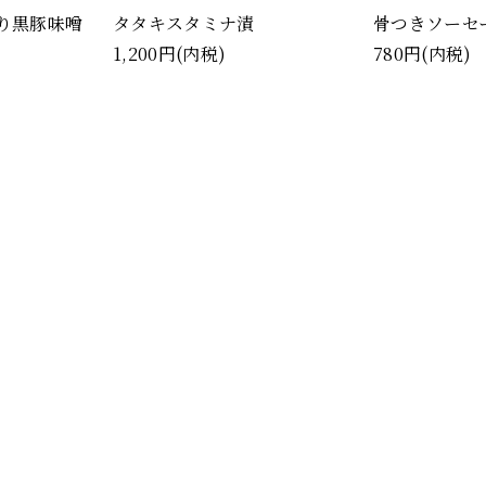
り黒豚味噌
タタキスタミナ漬
骨つきソーセ
1,200円(内税)
780円(内税)