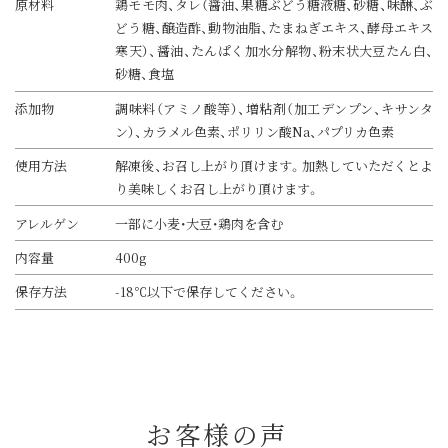
原材料
鶏モモ肉、タレ（醤油、果糖ぶどう糖液糖、砂糖、味醂、ぶ
どう糖、醸造酢、動物油脂、たまねぎエキス、酵母エキス
寒天）、醤油、たんぱく加水分解物、粉末状大豆たん白、
砂糖、食塩
添加物
調味料（アミノ酸等）、増粘剤（加工デンプン、キサンタ
ン）、カラメル色素、ポリリン酸Na、パプリカ色素
使用方法
解凍後、お召し上がり頂けます。加熱していただくとよ
り美味しくお召し上がり頂けます。
アレルゲン
一部に小麦・大豆・鶏肉を含む
内容量
400g
保存方法
-18℃以下で保存してください。
お客様の声